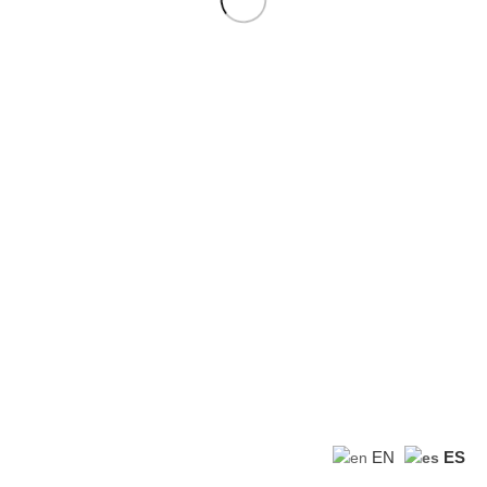
2025 Copyright S Store El Salvador, Todos los Derechos Reservados
EN
ES