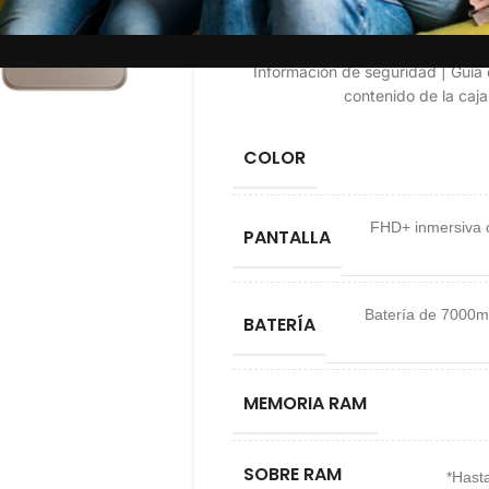
Tu te
Cable USB Type-C | Herramienta
Información de seguridad | Guía de
contenido de la caja
COLOR
FHD+ inmersiva 
PANTALLA
Batería de 7000m
BATERÍA
MEMORIA RAM
SOBRE RAM
*Hast