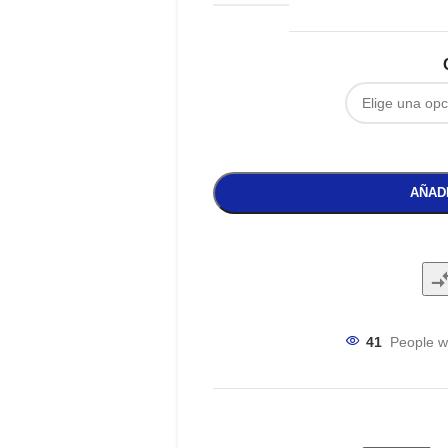
AÑAD
41
People w