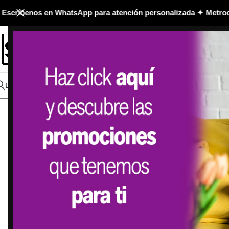
ríbenos en WhatsApp para atención personalizada ✦ Metrocentr
NUEVO INGRESO 🆕
TODO
LOGIN / REGISTER
CONTÁCTANOS
NEW