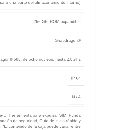
usará una parte del almacenamiento interno)
256 GB
,
ROM expandible
Snapdragon®
ragon® 685
,
de ocho núcleos
,
hasta 2.8GHz
IP 64
N / A
e-C
,
Herramienta para expulsar SIM
,
Funda
mación de seguridad
,
Guía de inicio rápido y
.
,
*El contenido de la caja puede variar entre