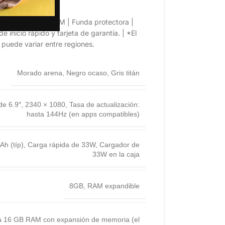
léfono incluye:
 para expulsar SIM | Funda protectora |
 inicio rápido y tarjeta de garantía. | *El
 puede variar entre regiones.
Morado arena
,
Negro ocaso
,
Gris titán
de 6.9″
,
2340 × 1080
,
Tasa de actualización:
hasta 144Hz (en apps compatibles)
Ah (típ)
,
Carga rápida de 33W
,
Cargador de
33W en la caja
8GB
,
RAM expandible
a 16 GB RAM con expansión de memoria (el