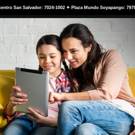
o San Salvador: 7024-1002 ✦ Plaza Mundo Soyapango: 7978-2089
S LOS PRODUCTOS 🛍️
OFERTAS 🔥
TÉRMINOS Y CONDICIONES ⚠️
ACCESOR
Re